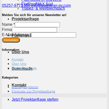
FlatRoofMAX Süd
05257-9773 110
info@pollmeier-pv.com
Trapez- & Wellblechdach
Melden Sie sich für unseren Newsletter an!
Projektanfrage
Name
*
Firma
E-
E-Mail-Adresse
*
Planungssoftware
Mail-
Anmelden
Adresse
Name
Information
Über Uns
Firma
Kontakt
Über Uns
Stellenangebote
Downloads
Kategorien
Kontakt
Montagesysteme
Formular zur Projektanfrage
Jetzt Projektanfrage stellen