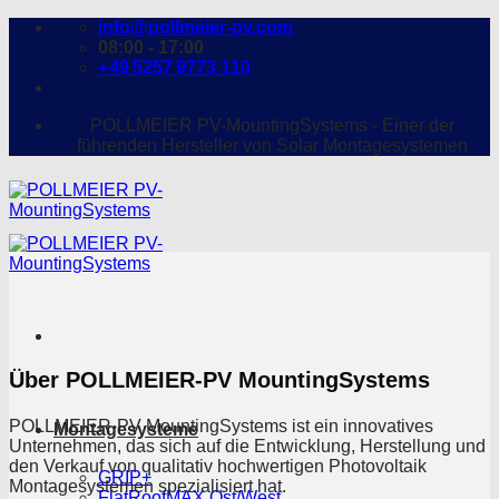
Zum
info@pollmeier-pv.com
Inhalt
08:00 - 17:00
springen
+ 49 5257 9773 110
POLLMEIER PV-MountingSystems - Einer der
führenden Hersteller von Solar Montagesystemen
Über POLLMEIER-PV MountingSystems
POLLMEIER-PV MountingSystems ist ein innovatives
Montagesysteme
Unternehmen, das sich auf die Entwicklung, Herstellung und
den Verkauf von qualitativ hochwertigen Photovoltaik
GRIP+
Montagesystemen spezialisiert hat.
FlatRoofMAX Ost/West